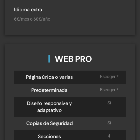
Idioma extra
6€/mes o 60€/año
WEB PRO
Página única o varias
Escoger *
Predeterminada
Escoger *
Diseño responsive y
Sí
adaptativo
Copias de Seguridad
Sí
Secciones
4