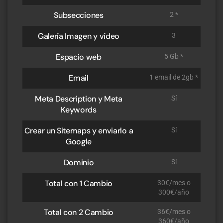
Subsecciones
2 *
Galería Imagen y vídeo
3
Espacio web
5 Gb *
Email
1 email de 2gb *
Meta Description y Meta
Sí
Keywords
Crear un Sitemaps y enviarlo a
Sí
Google
Dominio
Sí
Total con 1 Cambio
30€/mes o
300€/año
Total con 2 Cambio
36€/mes o
360€/año