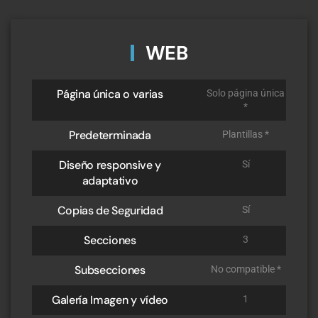
WEB
Página única o varias
Solo página única
*
Predeterminada
Plantillas *
Diseño responsive y
Sí
adaptativo
Copias de Seguridad
Sí
Secciones
3
Subsecciones
No compatible *
Galería Imagen y vídeo
1