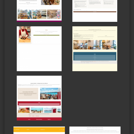
La Mirienda
Es Cafenet
Bucaneros
Binibeca