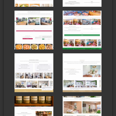
Massa Nostra
Bar Trattoria Rome
Menorca
e Giulietta
Sandra Mara
Sheila Dias-Beauty
Estética y
Studio
Peluquería
Tot Bio
Lou Hair & Head
Spa