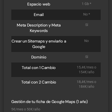
Espacio web
1 Gb *
Email
No *
Meta Description y Meta
Sí
Keywords
Crear un Sitemaps y enviarlo a
No
Google
Dominio
Sí
Total con 1 Cambio
15,4€/mes o
154€/año
Total con 2 Cambio
18,4€/mes o
184€/año
Gestión de tu ficha de Google Maps (1 año)
5€/mes o 50€/año