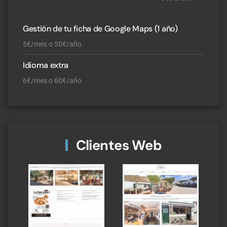
Gestión de tu ficha de Google Maps (1 año)
5€/mes o 50€/año
Idioma extra
6€/mes o 60€/año
Clientes Web
La Fontana de Bella
Bar S'Aljub
Italia